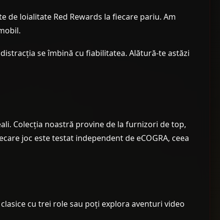
e de loialitate Red Rewards la fiecare pariu. Am
mobil.
stracția se îmbină cu fiabilitatea. Alătură-te astăzi
li. Colecția noastră provine de la furnizori de top,
Fiecare joc este testat independent de eCOGRA, ceea
i clasice cu trei role sau poți explora aventuri video