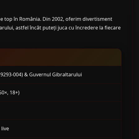
de top în România. Din 2002, oferim divertisment
lui, astfel încât puteți juca cu încredere la fiecare
19293-004) & Guvernul Gibraltarului
0×, 18+)
live