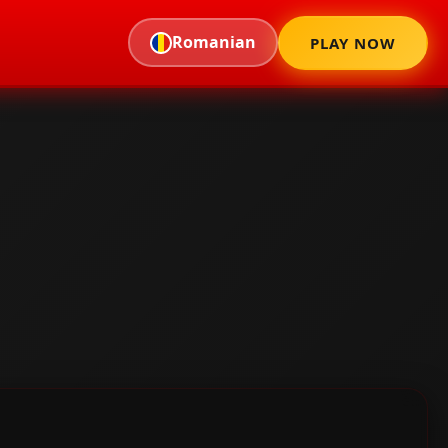
Romanian
PLAY NOW