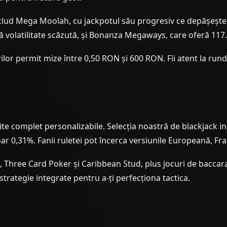
 includ Mega Moolah, cu jackpotul său progresiv ce depășe
ă volatilitate scăzută, și Bonanza Megaways, care oferă 117.
rilor permit mize între 0,50 RON și 600 RON. Fii atent la rund
te complet personalizabile. Selecția noastră de blackjack in
ar 0,31%. Fanii ruletei pot încerca versiunile Europeană, Fr
 Three Card Poker și Caribbean Stud, plus jocuri de baccara
trategie integrate pentru a-ți perfecționa tactica.